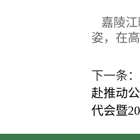
嘉陵江
姿，在高
下一条：
赴推动公
代会暨2